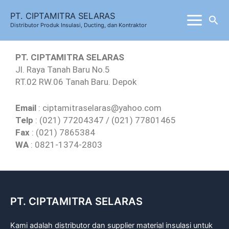
Skip
PT. CIPTAMITRA SELARAS
Sea
to
Distributor Produk Insulasi, Ducting, dan Kontraktor
content
PT. CIPTAMITRA SELARAS
Jl. Raya Tanah Baru No.5
RT.02 RW.06 Tanah Baru. Depok
Email
: ciptamitraselaras@yahoo.com
Telp
: (021) 77204347 / (021) 77801465
Fax
: (021) 7865384
WA
: 0821-1374-2803
PT. CIPTAMITRA SELARAS
Kami adalah distributor dan supplier material insulasi untuk