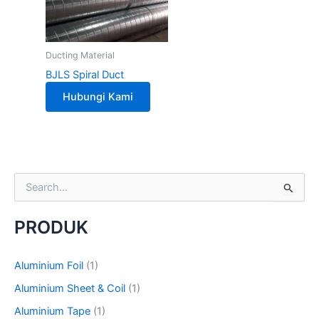
Ducting Material
BJLS Spiral Duct
Hubungi Kami
S
e
a
PRODUK
r
c
h
Aluminium Foil
(1)
f
o
Aluminium Sheet & Coil
(1)
r
Aluminium Tape
(1)
: