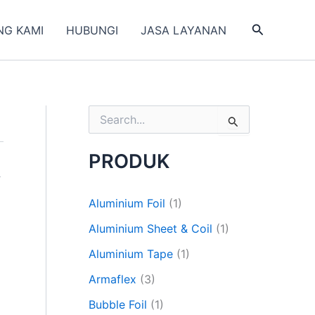
Search
NG KAMI
HUBUNGI
JASA LAYANAN
S
e
a
PRODUK
r
c
h
Aluminium Foil
(1)
f
o
Aluminium Sheet & Coil
(1)
r
:
Aluminium Tape
(1)
Armaflex
(3)
Bubble Foil
(1)