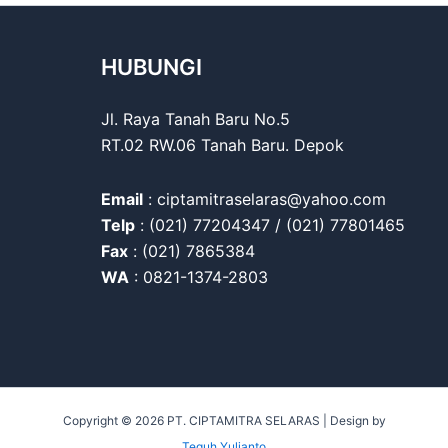
HUBUNGI
Jl. Raya Tanah Baru No.5
RT.02 RW.06 Tanah Baru. Depok
Email
: ciptamitraselaras@yahoo.com
Telp
: (021) 77204347 / (021) 77801465
Fax
: (021) 7865384
WA
: 0821-1374-2803
Copyright © 2026 PT. CIPTAMITRA SELARAS | Design by
Teguh Yulianto