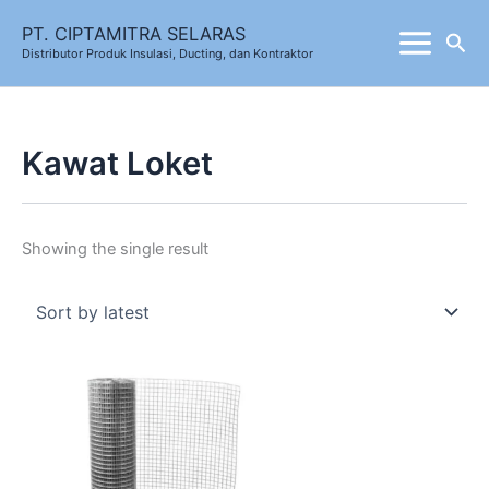
Skip
PT. CIPTAMITRA SELARAS
Sea
to
Distributor Produk Insulasi, Ducting, dan Kontraktor
content
Kawat Loket
Showing the single result