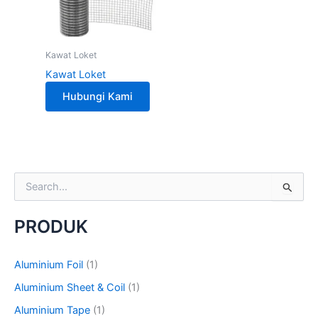
Kawat Loket
Kawat Loket
Hubungi Kami
S
e
a
PRODUK
r
c
h
Aluminium Foil
(1)
f
o
Aluminium Sheet & Coil
(1)
r
Aluminium Tape
(1)
: