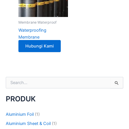
Membrane Waterproof
Waterproofing
Membrane
Hubungi Kami
S
e
a
PRODUK
r
c
h
Aluminium Foil
(1)
f
o
Aluminium Sheet & Coil
(1)
r