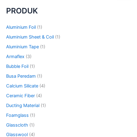
a
PRODUK
r
c
h
Aluminium Foil
(1)
f
o
Aluminium Sheet & Coil
(1)
r
Aluminium Tape
(1)
:
Armaflex
(3)
Bubble Foil
(1)
Busa Peredam
(1)
Calcium Silicate
(4)
Ceramic Fiber
(4)
Ducting Material
(1)
Foamglass
(1)
Glasscloth
(1)
Glasswool
(4)