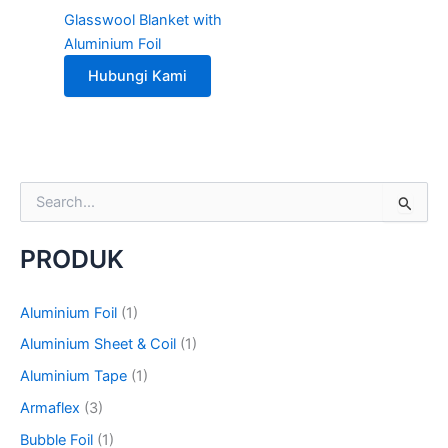
Glasswool Blanket with
Aluminium Foil
Hubungi Kami
S
e
a
PRODUK
r
c
h
Aluminium Foil
(1)
f
o
Aluminium Sheet & Coil
(1)
r
Aluminium Tape
(1)
:
Armaflex
(3)
Bubble Foil
(1)