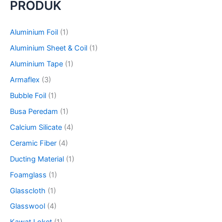
PRODUK
r
c
h
Aluminium Foil
(1)
f
o
Aluminium Sheet & Coil
(1)
r
Aluminium Tape
(1)
:
Armaflex
(3)
Bubble Foil
(1)
Busa Peredam
(1)
Calcium Silicate
(4)
Ceramic Fiber
(4)
Ducting Material
(1)
Foamglass
(1)
Glasscloth
(1)
Glasswool
(4)