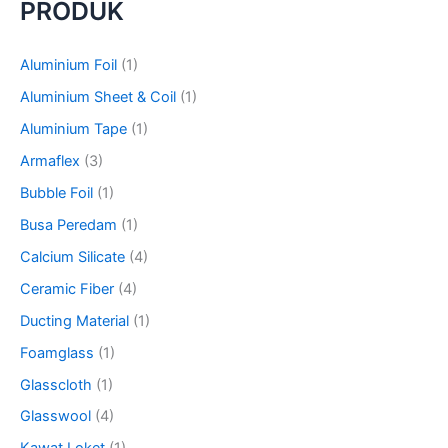
PRODUK
r
c
h
Aluminium Foil
(1)
f
o
Aluminium Sheet & Coil
(1)
r
Aluminium Tape
(1)
:
Armaflex
(3)
Bubble Foil
(1)
Busa Peredam
(1)
Calcium Silicate
(4)
Ceramic Fiber
(4)
Ducting Material
(1)
Foamglass
(1)
Glasscloth
(1)
Glasswool
(4)