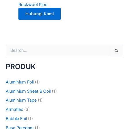
Rockwool Pipe
Hubungi Kami
S
e
a
PRODUK
r
c
h
Aluminium Foil
(1)
f
o
Aluminium Sheet & Coil
(1)
r
Aluminium Tape
(1)
:
Armaflex
(3)
Bubble Foil
(1)
Busa Peredam
(1)