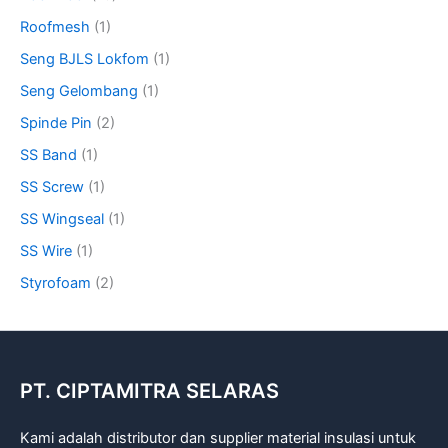
Roofmesh
(1)
Seng BJLS Lokfom
(1)
Seng Gelombang
(1)
Spinde Pin
(2)
SS Band
(1)
SS Screw
(1)
SS Wingseal
(1)
SS Wire
(1)
Styrofoam
(2)
PT. CIPTAMITRA SELARAS
Kami adalah distributor dan supplier material insulasi untuk