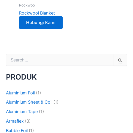
Rockwool
Rockwool Blanket
Hubungi Kami
S
e
a
PRODUK
r
c
h
Aluminium Foil
(1)
f
o
Aluminium Sheet & Coil
(1)
r
Aluminium Tape
(1)
:
Armaflex
(3)
Bubble Foil
(1)