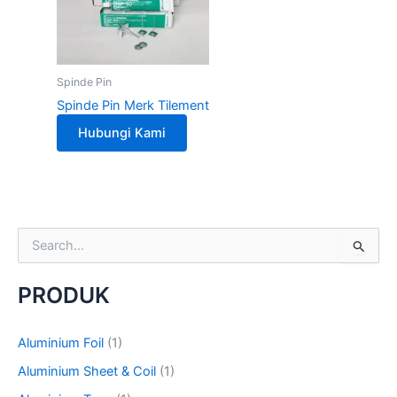
Spinde Pin
Spinde Pin Merk Tilement
Hubungi Kami
S
e
a
PRODUK
r
c
h
Aluminium Foil
(1)
f
o
Aluminium Sheet & Coil
(1)
r