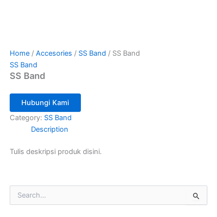
Home
/
Accesories
/
SS Band
/ SS Band
SS Band
SS Band
Hubungi Kami
Category:
SS Band
Description
Tulis deskripsi produk disini.
S
e
a