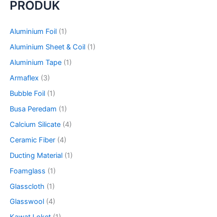
PRODUK
r
c
h
Aluminium Foil
(1)
f
o
Aluminium Sheet & Coil
(1)
r
Aluminium Tape
(1)
:
Armaflex
(3)
Bubble Foil
(1)
Busa Peredam
(1)
Calcium Silicate
(4)
Ceramic Fiber
(4)
Ducting Material
(1)
Foamglass
(1)
Glasscloth
(1)
Glasswool
(4)