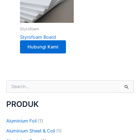
Styrofoam
Styrofoam Board
Hubungi Kami
S
e
a
PRODUK
r
c
h
Aluminium Foil
(1)
f
o
Aluminium Sheet & Coil
(1)
r