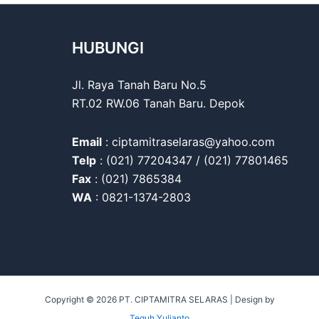
HUBUNGI
Jl. Raya Tanah Baru No.5
RT.02 RW.06 Tanah Baru. Depok
Email
: ciptamitraselaras@yahoo.com
Telp
: (021) 77204347 / (021) 77801465
Fax
: (021) 7865384
WA
: 0821-1374-2803
Copyright © 2026 PT. CIPTAMITRA SELARAS | Design by
Teguh Yulianto