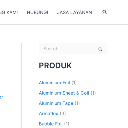
Search
NG KAMI
HUBUNGI
JASA LAYANAN
S
e
a
PRODUK
r
c
h
Aluminium Foil
(1)
f
o
Aluminium Sheet & Coil
(1)
r
or
:
Aluminium Tape
(1)
Armaflex
(3)
Bubble Foil
(1)