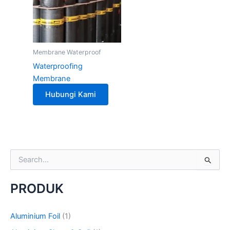
Membrane Waterproof
Waterproofing
Membrane
Hubungi Kami
S
e
a
PRODUK
r
c
h
Aluminium Foil
(1)
f