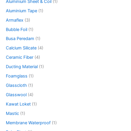
o
Aluminium Sheet & Coil
(1)
r
Aluminium Tape
(1)
:
Armaflex
(3)
Bubble Foil
(1)
Busa Peredam
(1)
Calcium Silicate
(4)
Ceramic Fiber
(4)
Ducting Material
(1)
Foamglass
(1)
Glasscloth
(1)
Glasswool
(4)
Kawat Loket
(1)
Mastic
(1)
Membrane Waterproof
(1)