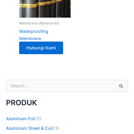
Membrane Waterproof
Waterproofing
Membrane
Hubungi Kami
S
e
a
PRODUK
r
c
h
Aluminium Foil
(1)
f
o
Aluminium Sheet & Coil
(1)
r